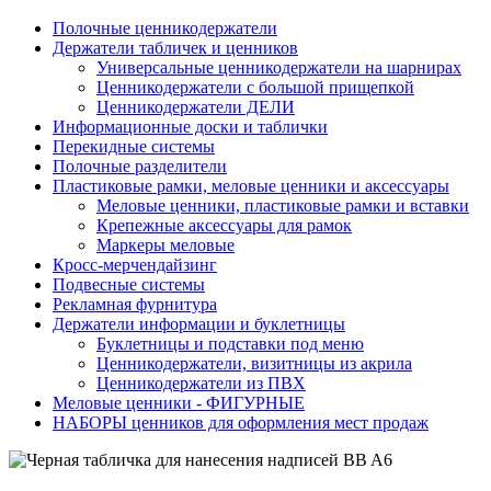
Полочные ценникодержатели
Держатели табличек и ценников
Универсальные ценникодержатели на шарнирах
Ценникодержатели с большой прищепкой
Ценникодержатели ДЕЛИ
Информационные доски и таблички
Перекидные системы
Полочные разделители
Пластиковые рамки, меловые ценники и аксессуары
Меловые ценники, пластиковые рамки и вставки
Крепежные аксессуары для рамок
Маркеры меловые
Кросс-мерчендайзинг
Подвесные системы
Рекламная фурнитура
Держатели информации и буклетницы
Буклетницы и подставки под меню
Ценникодержатели, визитницы из акрила
Ценникодержатели из ПВХ
Меловые ценники - ФИГУРНЫЕ
НАБОРЫ ценников для оформления мест продаж