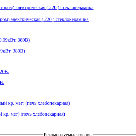
м) электрическая ( 220 ) стеклокерамика
9кВт, 380В)
В.
р. мет) (печь хлебопекарная)
Рекомендуемые товары