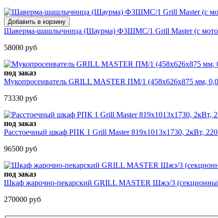
Шаверма-шашлычница (Шаурма) Ф3ШМС/1 Grill Master (с моторо
58000 руб
под заказ
Мукопросеиватель GRILL MASTER ПМ/1 (458х626х875 мм, 0,0
73330 руб
под заказ
Расстоечный шкаф РПК 1 Grill Master 819х1013х1730, 2кВт, 220
96500 руб
под заказ
Шкаф жарочно-пекарский GRILL MASTER Шжэ/3 (секционный к
270000 руб