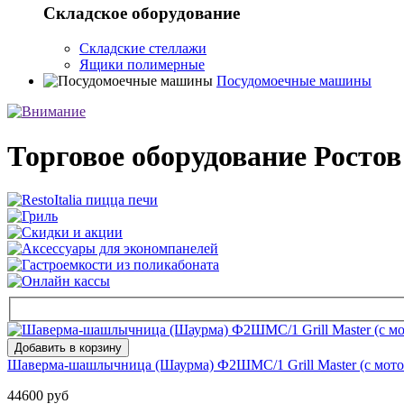
Складское оборудование
Складские стеллажи
Ящики полимерные
Посудомоечные машины
Торговое оборудование Ростов
Шаверма-шашлычница (Шаурма) Ф2ШМС/1 Grill Master (с моторо
44600 руб