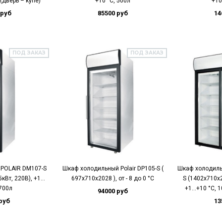
(дверь – купе)
+10 °C, 500л
+10
 руб
85500 руб
14
ПОД ЗАКАЗ
ПОД ЗАКАЗ
POLAIR DM107-S
Шкаф холодильный Polair DP105-S (
Шкаф холодиль
5кВт, 220В), +1…
697х710х2028 ), от - 8 до 0 °C
S (1402х710х2
 700л
+1…+10 °C, 1
94000 руб
руб
13