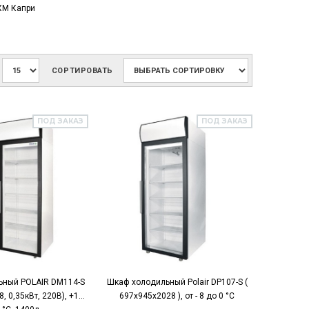
М Капри
СОРТИРОВАТЬ
ПОД ЗАКАЗ
ПОД ЗАКАЗ
ьный POLAIR DM114-S
Шкаф холодильный Polair DP107-S (
, 0,35кВт, 220В), +1…
697х945х2028 ), от - 8 до 0 °C