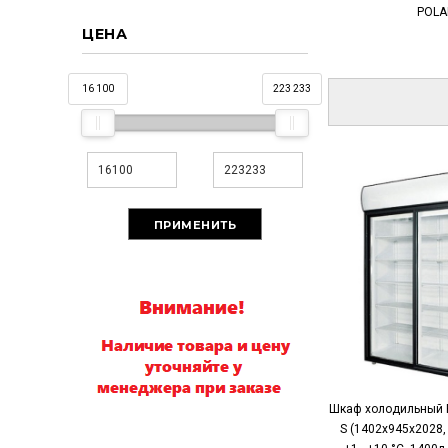
POLA
ЦЕНА
16 100
223 233
Шкаф холодильный 
S (1402х945х2028, 