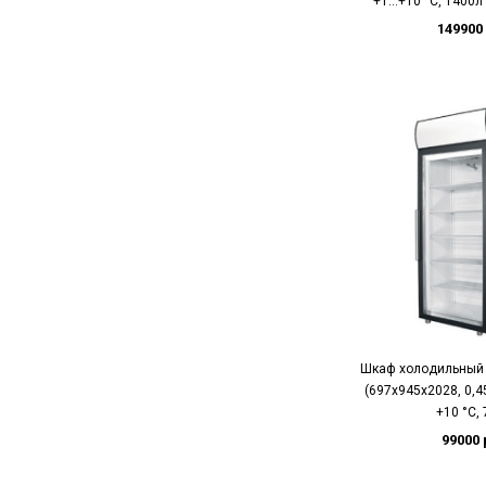
+1…+10 °C, 1400л 
149900
Шкаф холодильный 
(697х945х2028, 0,4
+10 °C,
99000 