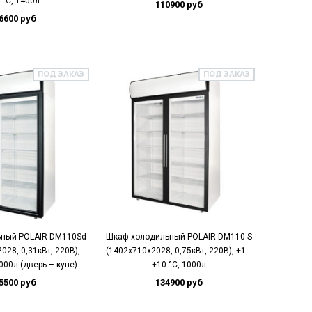
 °C, 1400л
110900 руб
6600 руб
ПОД ЗАКАЗ
ПОД ЗАКАЗ
ный POLAIR DM110Sd-
Шкаф холодильный POLAIR DM110-S
028, 0,31кВт, 220В),
(1402х710х2028, 0,75кВт, 220В), +1…
000л (дверь – купе)
+10 °C, 1000л
5500 руб
134900 руб