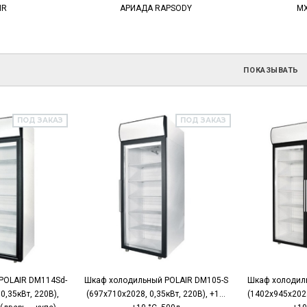
IR
АРИАДА RAPSODY
МХ
ПОКАЗЫВАТЬ
ПОД ЗАКАЗ
ПОД ЗАКАЗ
POLAIR DM114Sd-
Шкаф холодильный POLAIR DM105-S
Шкаф холодил
0,35кВт, 220В),
(697х710х2028, 0,35кВт, 220В), +1…
(1402х945х2028