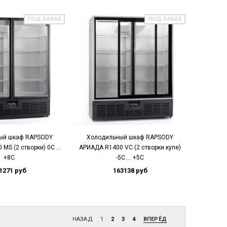
ПОД ЗАКАЗ
ПОД ЗАКАЗ
ый шкаф RAPSODY
Холодильный шкаф RAPSODY
MS (2 створки) 0С …
АРИАДА R1400 VC (2 створки купе)
+8С
-5С … +5С
1271 руб
163138 руб
НАЗАД
1
2
3
4
ВПЕРЁД