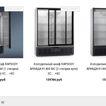
ПОД ЗАКАЗ
ПОД ЗАКАЗ
каф RAPSODY
Холодильный шкаф RAPSODY
Холодильн
 (1 створка)
АРИАДА R1400 MC (2 створки купе)
АРИАДА R1400 
о) 0С … +8С
0С … +8С
 руб
159766 руб
15
з 45