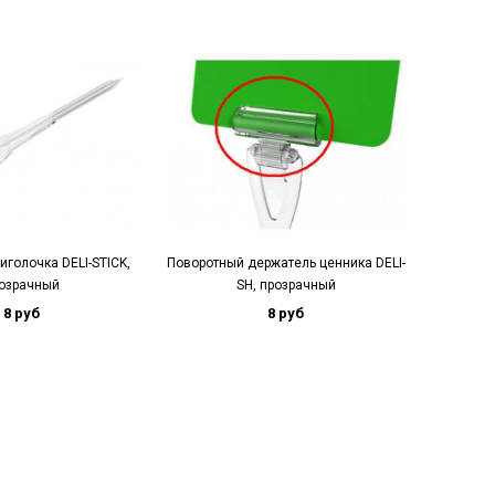
иголочка DELI-STICK,
Поворотный держатель ценника DELI-
озрачный
SH, прозрачный
Соедини
8 руб
8 руб
U