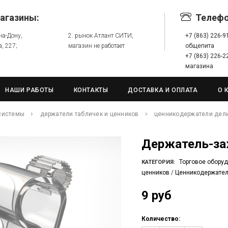
агазины:
Телеф
-на-Дону,
2. рынок Атлант СИТИ,
+7 (863) 226-
а, 227;
магазин не работает
общепита
+7 (863) 226-
магазина
НАШИ РАБОТЫ
КОНТАКТЫ
ДОСТАВКА И ОПЛАТА
О 
системы
держатели табличек и ценников
ценникодержатели дел
Держатель-з
Торговое обору
КАТЕГОРИЯ:
ценников
/
Ценникодержате
9 руб
Количество: