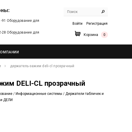
оны:
91-91 Оборудование для
Войти
Регистрация
22-28 Оборудование для
Корзина
0
КОМПАНИИ
и
держатель-зажим deli-cl прозрачный
ажим DELI-CL прозрачный
дование
/
Информационные системы
/
Держатели табличек и
ли ДЕЛИ