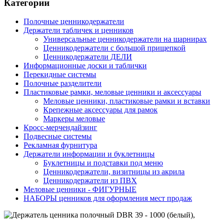
Категории
Полочные ценникодержатели
Держатели табличек и ценников
Универсальные ценникодержатели на шарнирах
Ценникодержатели с большой прищепкой
Ценникодержатели ДЕЛИ
Информационные доски и таблички
Перекидные системы
Полочные разделители
Пластиковые рамки, меловые ценники и аксессуары
Меловые ценники, пластиковые рамки и вставки
Крепежные аксессуары для рамок
Маркеры меловые
Кросс-мерчендайзинг
Подвесные системы
Рекламная фурнитура
Держатели информации и буклетницы
Буклетницы и подставки под меню
Ценникодержатели, визитницы из акрила
Ценникодержатели из ПВХ
Меловые ценники - ФИГУРНЫЕ
НАБОРЫ ценников для оформления мест продаж