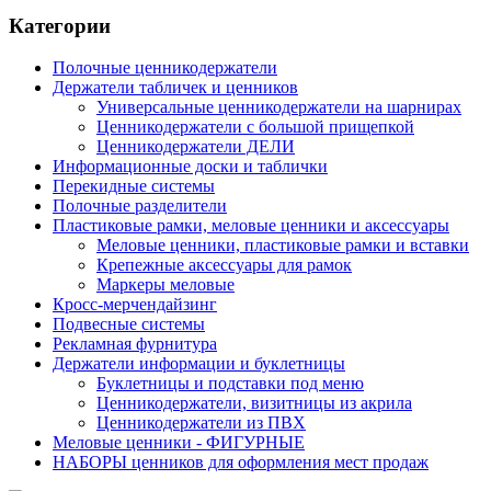
Категории
Полочные ценникодержатели
Держатели табличек и ценников
Универсальные ценникодержатели на шарнирах
Ценникодержатели с большой прищепкой
Ценникодержатели ДЕЛИ
Информационные доски и таблички
Перекидные системы
Полочные разделители
Пластиковые рамки, меловые ценники и аксессуары
Меловые ценники, пластиковые рамки и вставки
Крепежные аксессуары для рамок
Маркеры меловые
Кросс-мерчендайзинг
Подвесные системы
Рекламная фурнитура
Держатели информации и буклетницы
Буклетницы и подставки под меню
Ценникодержатели, визитницы из акрила
Ценникодержатели из ПВХ
Меловые ценники - ФИГУРНЫЕ
НАБОРЫ ценников для оформления мест продаж