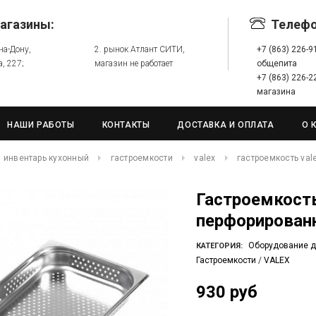
агазины:
Телеф
-на-Дону,
2. рынок Атлант СИТИ,
+7 (863) 226-
а, 227;
магазин не работает
общепита
+7 (863) 226-
магазина
НАШИ РАБОТЫ
КОНТАКТЫ
ДОСТАВКА И ОПЛАТА
О 
инвентарь кухонный
гастроемкости
valex
гастроемкость val
Гастроемкость VALEX GN 1/1 530х325х65 мм
перфорирован
Оборудование д
КАТЕГОРИЯ:
Гастроемкости
/
VALEX
930 руб