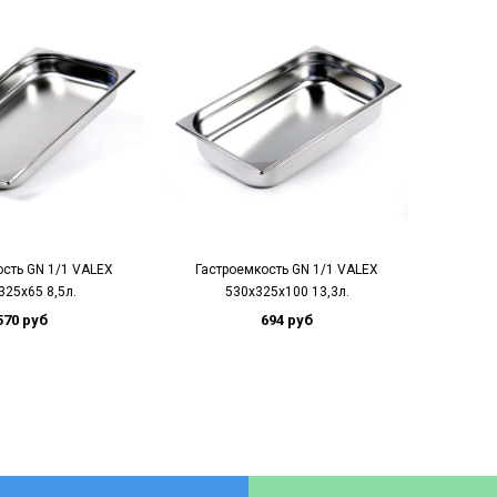
ость GN 1/1 VALEX
Гастроемкость GN 1/1 VALEX
Гастр
325x65 8,5л.
530x325x100 13,3л.
5
570 руб
694 руб