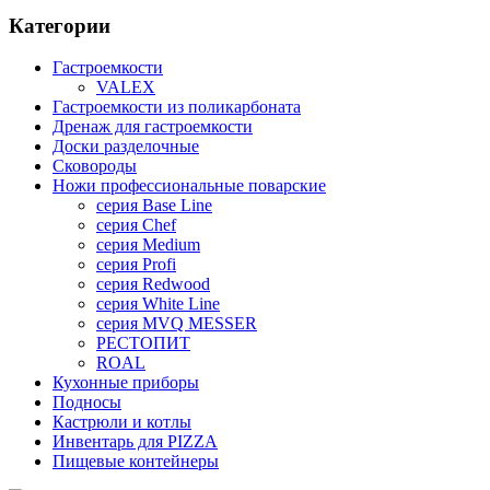
Категории
Гастроемкости
VALEX
Гастроемкости из поликарбоната
Дренаж для гастроемкости
Доски разделочные
Сковороды
Ножи профессиональные поварские
серия Base Line
серия Chef
серия Medium
серия Profi
серия Redwood
серия White Line
серия MVQ MESSER
РЕСТОПИТ
ROAL
Кухонные приборы
Подносы
Кастрюли и котлы
Инвентарь для PIZZA
Пищевые контейнеры