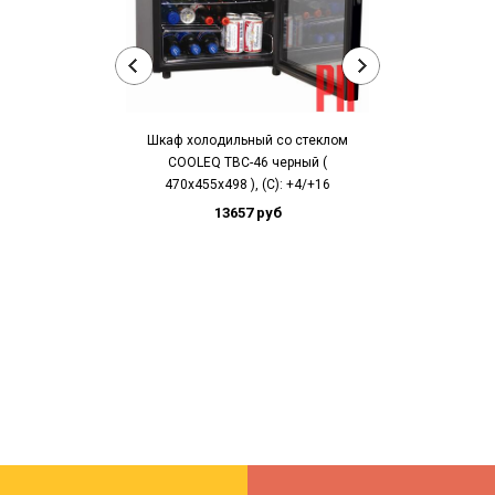
Шкаф холодильный со стеклом
COOLEQ TBC-46 черный (
470х455х498 ), (С): +4/+16
Шкаф холоди
13657 руб
COOLEQ 
(430х460х74
16