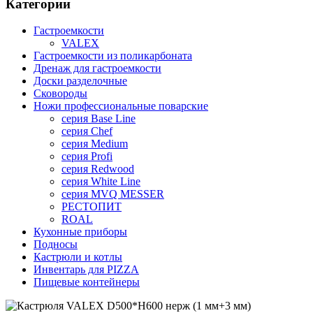
Категории
Гастроемкости
VALEX
Гастроемкости из поликарбоната
Дренаж для гастроемкости
Доски разделочные
Сковороды
Ножи профессиональные поварские
серия Base Line
серия Chef
серия Medium
серия Profi
серия Redwood
серия White Line
серия MVQ MESSER
РЕСТОПИТ
ROAL
Кухонные приборы
Подносы
Кастрюли и котлы
Инвентарь для PIZZA
Пищевые контейнеры