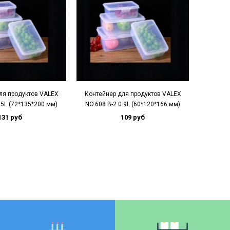
ля продуктов VALEX
Контейнер для продуктов VALEX
Контей
.5L (72*135*200 мм)
NO.608 B-2 0.9L (60*120*166 мм)
(
131 руб
109 руб