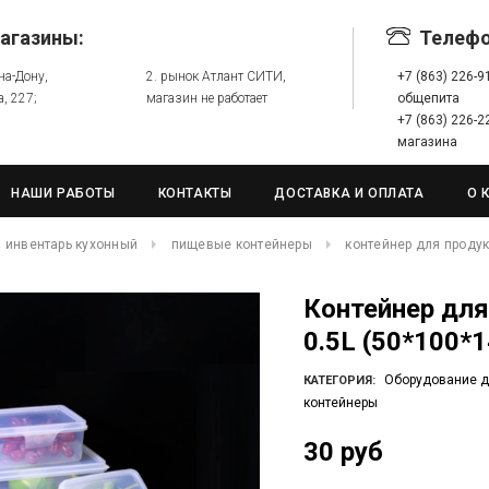
агазины:
Телеф
-на-Дону,
2. рынок Атлант СИТИ,
+7 (863) 226-
а, 227;
магазин не работает
общепита
+7 (863) 226-
магазина
НАШИ РАБОТЫ
КОНТАКТЫ
ДОСТАВКА И ОПЛАТА
О 
инвентарь кухонный
пищевые контейнеры
контейнер для продукт
Контейнер для продуктов VALEX NO.609 B-3
0.5L (50*100*
Оборудование д
КАТЕГОРИЯ:
контейнеры
30 руб