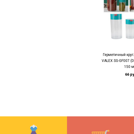
Герметичный круг
VALEX SG-GF007 (
150 м
66 р