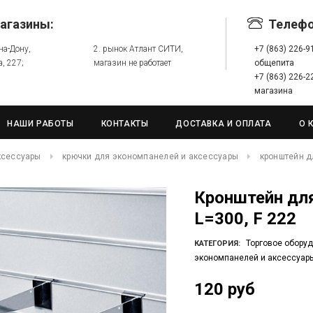
агазины:
Телеф
-на-Дону,
2. рынок Атлант СИТИ,
+7 (863) 226-
а, 227;
магазин не работает
общепита
+7 (863) 226-
магазина
НАШИ РАБОТЫ
КОНТАКТЫ
ДОСТАВКА И ОПЛАТА
О 
ксессуары
крючки для экономпанелей и аксессуары
кронштейн дл
Кронштейн для экономпанели (для полки)
L=300, F 222
Торговое обору
КАТЕГОРИЯ:
экономпанелей и аксессуар
120 руб