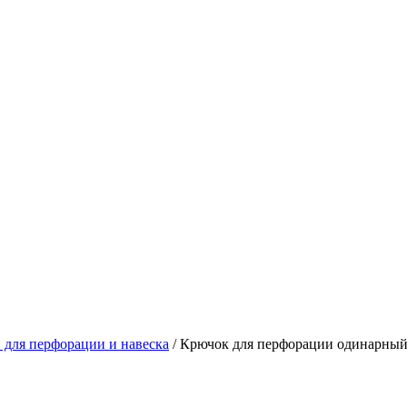
 для перфорации и навеска
/
Крючок для перфорации одинарный 