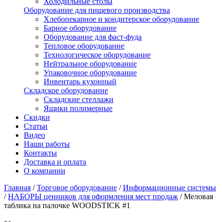
Холодильные столы
Оборудование для пищевого производства
Хлебопекарное и кондитерское оборудование
Барное оборудование
Оборудование для фаст-фуда
Тепловое оборудование
Технологическое оборудование
Нейтральное оборудование
Упаковочное оборудование
Инвентарь кухонный
Складское оборудование
Складские стеллажи
Ящики полимерные
Скидки
Статьи
Видео
Наши работы
Контакты
Доставка и оплата
О компании
Главная
/
Торговое оборудование
/
Информационные системы
/
НАБОРЫ ценников для оформления мест продаж
/
Меловая
таблика на палочке WOODSTICK #1