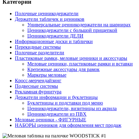
Категории
Полочные ценникодержатели
Держатели табличек и ценников
Универсальные ценникодержатели на шарнирах
Ценникодержатели с большой прищепкой
Ценникодержатели ДЕЛИ
Информационные доски и таблички
Перекидные системы
Полочные разделители
Пластиковые рамки, меловые ценники и аксессуары
Меловые ценники, пластиковые рамки и вставки
Крепежные аксессуары для рамок
Маркеры меловые
Кросс-мерчендайзинг
Подвесные системы
Рекламная фурнитура
Держатели информации и буклетницы
Буклетницы и подставки под меню
Ценникодержатели, визитницы из акрила
Ценникодержатели из ПВХ
Меловые ценники - ФИГУРНЫЕ
НАБОРЫ ценников для оформления мест продаж