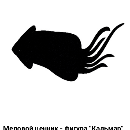
Меловой ценник - фигура "Кальмар"