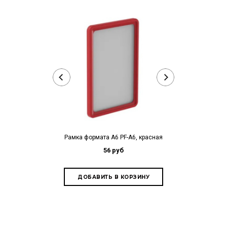
Рамка формата А6 PF-А6, красная
Рамка форма
56 руб