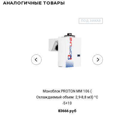
АНАЛОГИЧНЫЕ ТОВАРЫ
ПОД ЗАКАЗ
Моноблок PROTON MM 106 (
Моноблок 
Охлаждаемый объем: 2,9-8,8 м3) °С
Охлаждаемый об
-5+10
83666 руб
99