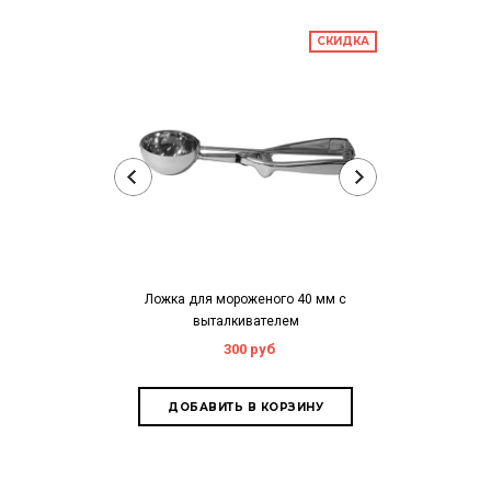
СКИДКА
Ложка для мороженого 40 мм с
Совок для сыпу
выталкивателем
(а
300 руб
8