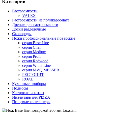
Категории
Гастроемкости
VALEX
Гастроемкости из поликарбоната
Дренаж для гастроемкости
Доски разделочные
Сковороды
Ножи профессиональные поварские
серия Base Line
серия Chef
серия Medium
серия Profi
серия Redwood
серия White Line
серия MVQ MESSER
РЕСТОПИТ
ROAL
Кухонные приборы
Подносы
Кастрюли и котлы
Инвентарь для PIZZA
Пищевые контейнеры