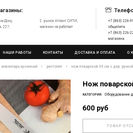
агазины:
Телеф
-на-Дону,
2. рынок Атлант СИТИ,
+7 (863) 226-
а, 227;
магазин не работает
общепита
+7 (863) 226-
магазина
НАШИ РАБОТЫ
КОНТАКТЫ
ДОСТАВКА И ОПЛАТА
О 
инвентарь кухонный
рестопит
нож поварской 30 см с дер. ручко
Нож поварско
Оборудование д
КАТЕГОРИЯ:
600 руб