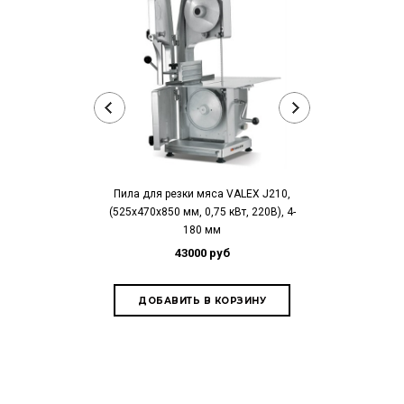
Пила для резки мяса VALEX J210,
(525х470х850 мм, 0,75 кВт, 220В), 4-
Пила для резк
180 мм
(530х515х870, 
43000 руб
43