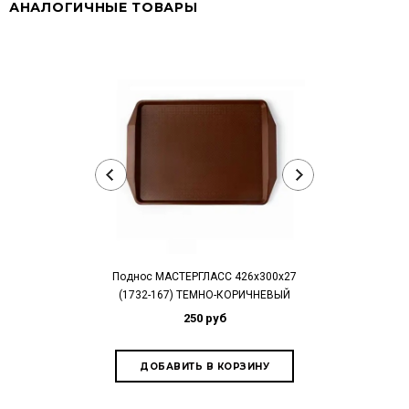
АНАЛОГИЧНЫЕ ТОВАРЫ
Поднос МАСТЕРГЛАСС 426х300х27
Поднос МАСТ
(1732-167) ТЕМНО-КОРИЧНЕВЫЙ
(530х330 мм)
250 руб
4