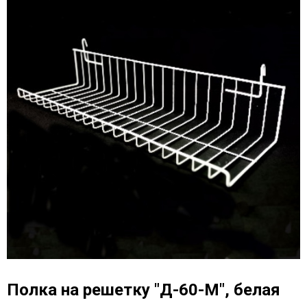
Полка на решетку "Д-60-М", белая