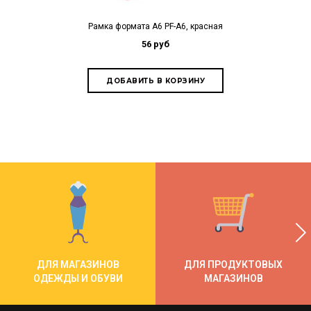
Рамка формата А6 PF-А6, красная
Рамка форма
56 руб
ДЛЯ МАГАЗИНОВ
ДЛЯ ПРОДУКТОВЫХ
ОДЕЖДЫ И ОБУВИ
МАГАЗИНОВ