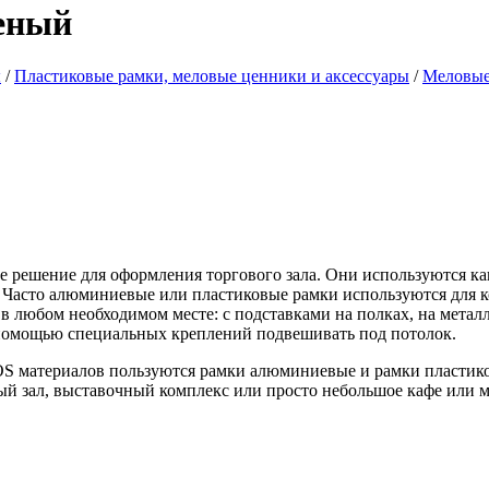
леный
ы
/
Пластиковые рамки, меловые ценники и аксессуары
/
Меловые
 решение для оформления торгового зала. Они используются ка
 Часто алюминиевые или пластиковые рамки используются для 
в любом необходимом месте: с подставками на полках, на метал
с помощью специальных креплений подвешивать под потолок.
S материалов пользуются рамки алюминиевые и рамки пластико
ый зал, выставочный комплекс или просто небольшое кафе или м