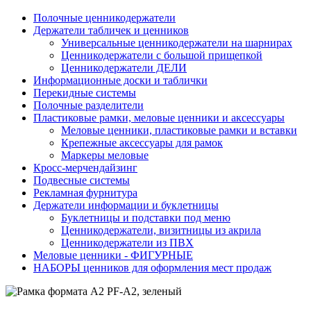
Полочные ценникодержатели
Держатели табличек и ценников
Универсальные ценникодержатели на шарнирах
Ценникодержатели с большой прищепкой
Ценникодержатели ДЕЛИ
Информационные доски и таблички
Перекидные системы
Полочные разделители
Пластиковые рамки, меловые ценники и аксессуары
Меловые ценники, пластиковые рамки и вставки
Крепежные аксессуары для рамок
Маркеры меловые
Кросс-мерчендайзинг
Подвесные системы
Рекламная фурнитура
Держатели информации и буклетницы
Буклетницы и подставки под меню
Ценникодержатели, визитницы из акрила
Ценникодержатели из ПВХ
Меловые ценники - ФИГУРНЫЕ
НАБОРЫ ценников для оформления мест продаж