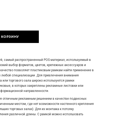
й, самый распространенный POS материал, используемый в
окий выбор форматов, цветов, крепежных аксессуаров и
качество позволяет пластиковым рамкам найти применение в
и любой специализации. Для привлечения внимания
а или торгового зала широко используются рамки
ковые, в которых закреплены рекламные листовки или
нформационной направленности.
ся отличным рекламным решением в качестве подвесных
аниченным местом, где нет возможности настенного крепления
льших торговых залах). Для их монтажа к потолку
ления различной длины. С рамкой можно использовать