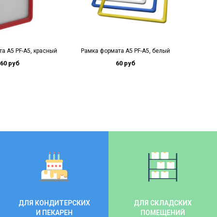
а А5 PF-A5, красный
Рамка формата А5 PF-A5, белый
Рамка ф
60 руб
60 руб
ДЛЯ КОНДИТЕРСКИХ
ДЛЯ СКЛАДСКИХ
И ПЕКАРЕН
ПОМЕЩЕНИЙ