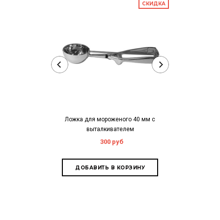
СКИДКА
Ложка для мороженого 40 мм с
Совок для сыпу
выталкивателем
(а
300 руб
8