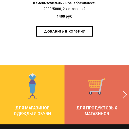
Камень точильный Roal абразивность
Нож для сыра и 
2000/5000, 2-х сторонний
cм, с 
1400 руб
2
ДЛЯ МАГАЗИНОВ
ДЛЯ ПРОДУКТОВЫХ
ОДЕЖДЫ И ОБУВИ
МАГАЗИНОВ