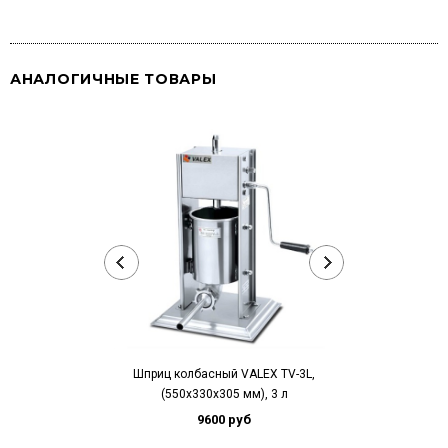
АНАЛОГИЧНЫЕ ТОВАРЫ
Шприц колбасный VALEX TV-3L,
Шприц колбасн
(550х330х305 мм), 3 л
вер
9600 руб
18