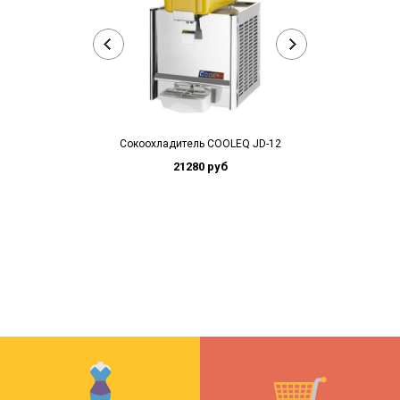
Сокоохладитель COOLEQ JD-12
Сокоохладите
21280 руб
29