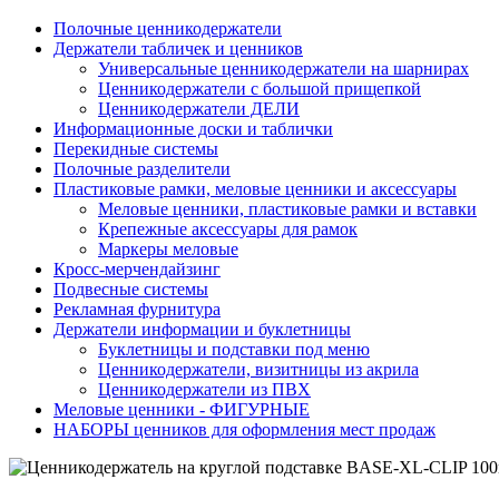
Полочные ценникодержатели
Держатели табличек и ценников
Универсальные ценникодержатели на шарнирах
Ценникодержатели с большой прищепкой
Ценникодержатели ДЕЛИ
Информационные доски и таблички
Перекидные системы
Полочные разделители
Пластиковые рамки, меловые ценники и аксессуары
Меловые ценники, пластиковые рамки и вставки
Крепежные аксессуары для рамок
Маркеры меловые
Кросс-мерчендайзинг
Подвесные системы
Рекламная фурнитура
Держатели информации и буклетницы
Буклетницы и подставки под меню
Ценникодержатели, визитницы из акрила
Ценникодержатели из ПВХ
Меловые ценники - ФИГУРНЫЕ
НАБОРЫ ценников для оформления мест продаж