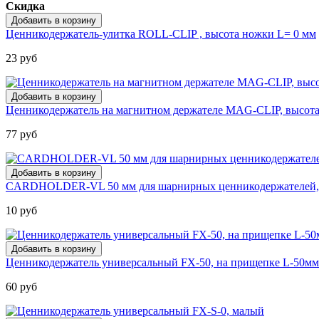
Скидка
Ценникодержатель-улитка ROLL-CLIP , высота ножки L= 0 мм
23 руб
Ценникодержатель на магнитном держателе MAG-CLIP, высота
77 руб
CARDHOLDER-VL 50 мм для шарнирных ценникодержателей,
10 руб
Ценникодержатель универсальный FX-50, на прищепке L-50мм
60 руб