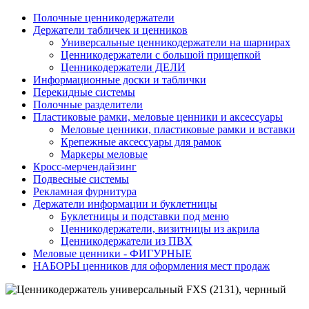
Полочные ценникодержатели
Держатели табличек и ценников
Универсальные ценникодержатели на шарнирах
Ценникодержатели с большой прищепкой
Ценникодержатели ДЕЛИ
Информационные доски и таблички
Перекидные системы
Полочные разделители
Пластиковые рамки, меловые ценники и аксессуары
Меловые ценники, пластиковые рамки и вставки
Крепежные аксессуары для рамок
Маркеры меловые
Кросс-мерчендайзинг
Подвесные системы
Рекламная фурнитура
Держатели информации и буклетницы
Буклетницы и подставки под меню
Ценникодержатели, визитницы из акрила
Ценникодержатели из ПВХ
Меловые ценники - ФИГУРНЫЕ
НАБОРЫ ценников для оформления мест продаж