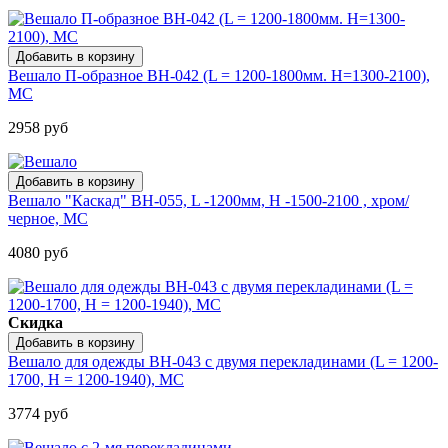
Вешало П-образное BH-042 (L = 1200-1800мм. H=1300-2100),
МС
2958 руб
Вешало "Каскад" BH-055, L -1200мм, H -1500-2100 , хром/
черное, МС
4080 руб
Скидка
Вешало для одежды BH-043 с двумя перекладинами (L = 1200-
1700, H = 1200-1940), МС
3774 руб