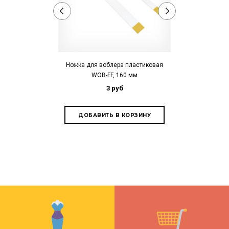
Ножка для воблера пластиковая
Тросик "Хвос
WOB-FF, 160 мм
петля-игла дл
мм
3 руб
3