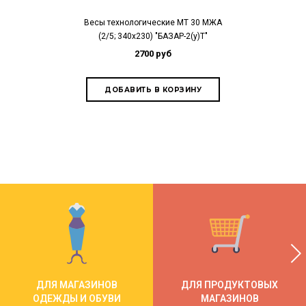
Весы технологические МТ 30 МЖА
Весы торгов
(2/5; 340х230) "БАЗАР-2(у)Т"
(5/10; 230
2700 руб
3
ДЛЯ МАГАЗИНОВ
ДЛЯ ПРОДУКТОВЫХ
ОДЕЖДЫ И ОБУВИ
МАГАЗИНОВ