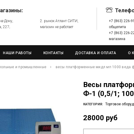
агазины:
Телеф
-на-Дону,
2. рынок Атлант СИТИ,
+7 (863) 226-
а, 227;
магазин не работает
общепита
+7 (863) 226-
магазина
НАШИ РАБОТЫ
КОНТАКТЫ
ДОСТАВКА И ОПЛАТА
О 
польные и промышленные
весы платформенные мидл мп 1000 веда ф-1 
Весы платформенные МИДЛ МП 1000 ВЕДА
Ф-1 (0,5/1; 10
Торговое обору
КАТЕГОРИЯ:
28000 руб