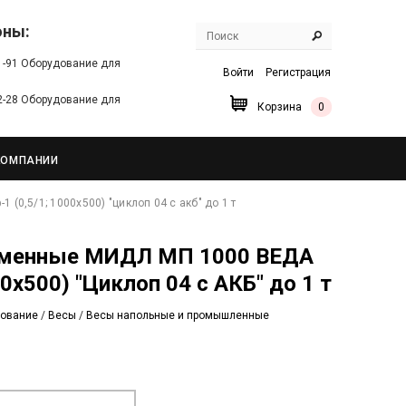
оны:
91-91 Оборудование для
Войти
Регистрация
22-28 Оборудование для
Корзина
0
КОМПАНИИ
(0,5/1; 1000х500) "циклоп 04 с акб" до 1 т
00х500) "Циклоп 04 с АКБ" до 1 т
дование
/
Весы
/
Весы напольные и промышленные