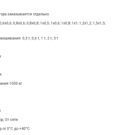
тора заказывается отдельно.
,6; 0,8х0,6; 0,8х0,8; 1х0,5; 1х0,6; 1х0,8; 1х1; 1,2х1,2; 1,5х1,5;
ивания: 0,3 т, 0,6 т, 1 т, 2 т, 3 т
:
я
ания 1000 кг
6
р, От сети
 от 0°С до +40°C