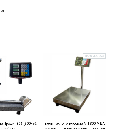
 мм
ПОД ЗАКАЗ
е Профит 806 (300/50;
Весы технологические МП 300 МДА
Весы тех