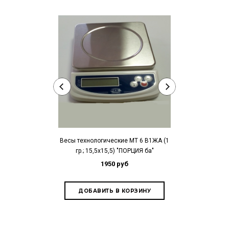
Весы технологические МТ 6 В1ЖА (1
Весы техноло
гр.; 15,5х15,5) "ПОРЦИЯ ба"
(0,2 гр.; 15,
1950 руб
1