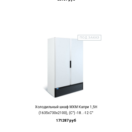
ПОД ЗАКАЗ
Холодильный шкаф МХМ Капри 1,5Н
(1635х730х2100), (C°) -18...-12 C°
171287 руб