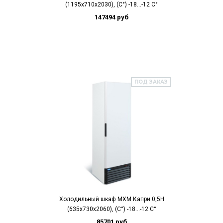
(1195х710х2030), (C°) -18...-12 C°
147494 руб
ПОД ЗАКАЗ
Холодильный шкаф МХМ Капри 0,5Н
(635х730х2060), (C°) -18...-12 C°
85701 руб