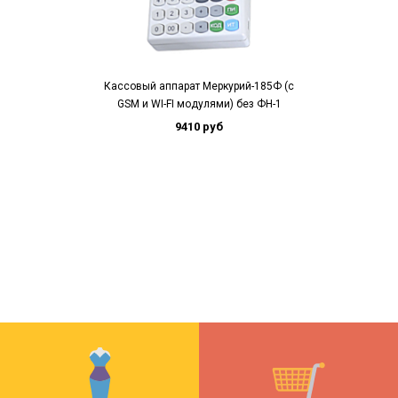
Кассовый аппарат Меркурий-185Ф (с
GSM и WI-FI модулями) без ФН-1
9410 руб