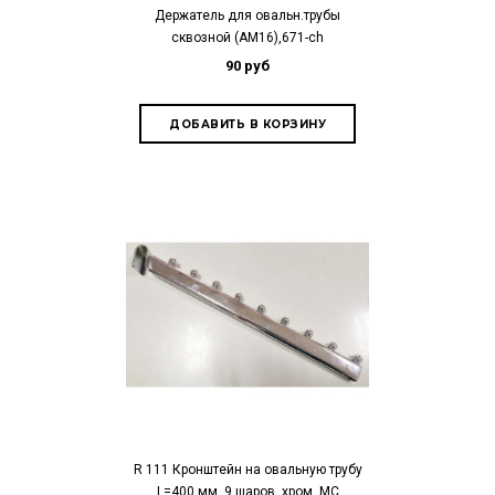
Держатель для овальн.трубы
сквозной (АМ16),671-ch
90 руб
R 111 Кронштейн на овальную трубу
L=400 мм, 9 шаров, хром, МС