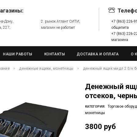
агазины:
Телеф
-на-Дону,
2. рынок Атлант СИТИ,
+7 (863) 226-
а, 227;
магазин не работает
общепита
+7 (863) 226-
магазина
НАШИ РАБОТЫ
КОНТАКТЫ
ДОСТАВКА И ОПЛАТА
О 
вание
денежные ящики, монетницы
денежный ящик мидл 2.0/к бо
Денежный ящик МИДЛ 2.0/К большой 5
отсеков, черн
Торговое обору
КАТЕГОРИЯ:
монетницы
3800 руб