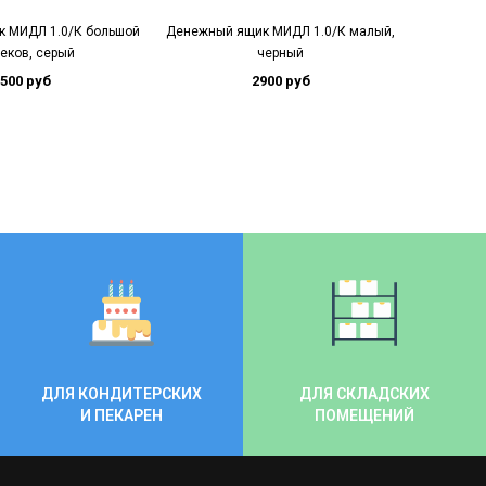
 МИДЛ 1.0/К большой
Денежный ящик МИДЛ 1.0/К малый,
Денежный
секов, серый
черный
500 руб
2900 руб
ДЛЯ КОНДИТЕРСКИХ
ДЛЯ СКЛАДСКИХ
И ПЕКАРЕН
ПОМЕЩЕНИЙ