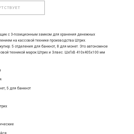
щик с 3-позиционным замком для хранения денежных
лением на кассовой технике производства Штрих.
пюр. 5 отделения для банкнот, 8 для монет. Это автономное
овой техникой марок Штрих и Элвес. ШхГхВ 410х405х100 мм
я
я
ет, 5 для банкнот
трих
ические
ийся