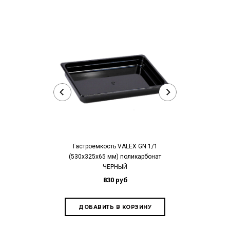
Гастроемкость VALEX GN 1/1
Гастроемко
(530х325х65 мм) поликарбонат
(327х265х100
ЧЕРНЫЙ
Ч
830 руб
5