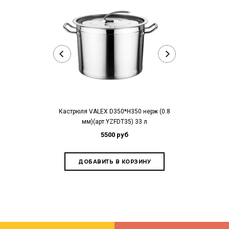
Кастрюля VALEX D350*H350 нерж (0.8
Кастрюля VALEX
мм)(арт.YZFDT35) 33 л
мм)( арт
5500 руб
7