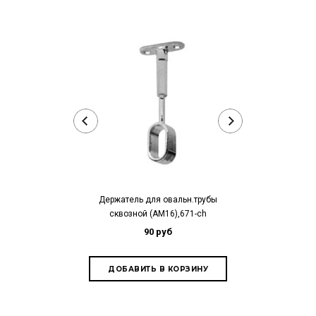
Держатель для овальн.трубы
R 111 Кронште
сквозной (АМ16),671-ch
L=400 мм, 
90 руб
1