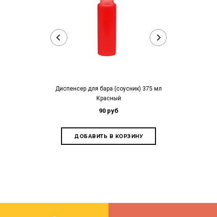
Диспенсер для бара (соусник) 375 мл
Диспенсер для 
Красный
90 руб
1