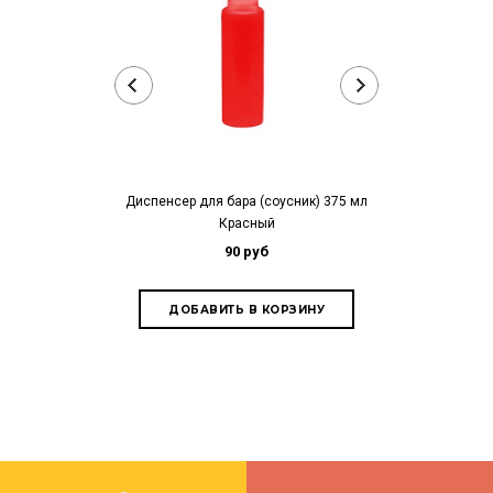
Диспенсер для бара (соусник) 375 мл
Диспенсер для 
Красный
90 руб
1