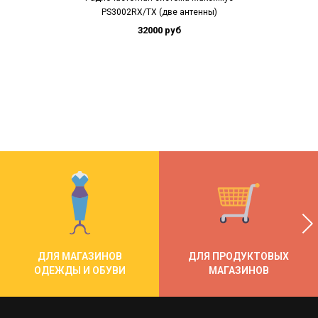
PS3002RX/
PS3002RX/TX (две антенны)
50
32000 руб
ДЛЯ МАГАЗИНОВ
ДЛЯ ПРОДУКТОВЫХ
ОДЕЖДЫ И ОБУВИ
МАГАЗИНОВ