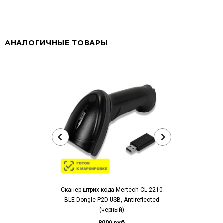
АНАЛОГИЧНЫЕ ТОВАРЫ
Сканер штрих-кода Mertech CL-2210
Сканер штрих-
BLE Dongle P2D USB, Antireflected
BLE Dongle
(черный)
беспрово
8000 руб
7