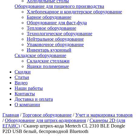
Холодильные столы
Оборудование для пищевого производства
Хлебопекарное и кондитерское оборудование
Барное оборудование
Оборудование для фаст-фуда
Тепловое оборудование
Технологическое оборудование
Нейтральное оборудование
Упаковочное оборудование
Инвентарь кухонный
Складское оборудование
Складские стеллажи
Ящики полимерные
Скидки
Статьи
Видео
Наши работы
Контакты
Доставка и оплата
О компании
Главная
/
Торговое оборудование
/
Учет и маркировка товаров
/
Оборудование для штрих-кодирования
/
Сканеры 2D (для
ЕГАИС)
/
Сканер штрих-кода Mertech CL 2310 BLE Dongle
P2D USB белый, беспроводной Bluetooth