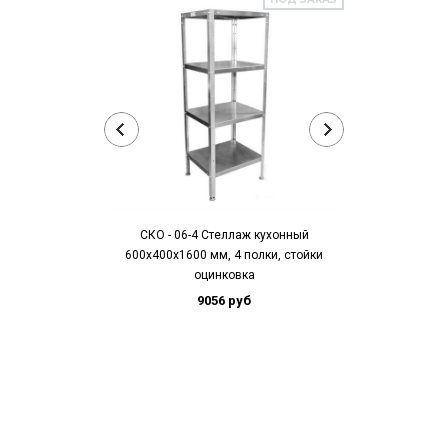
СКО - 06-4 Стеллаж кухонный
СКО - 08-4
600х400х1600 мм, 4 полки, стойки
800х400х1600 
оцинковка
оц
9056 руб
10