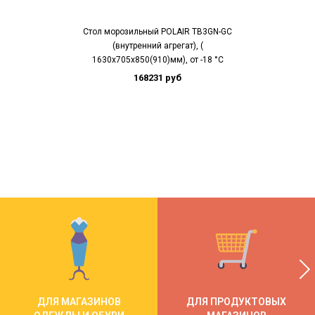
Стол морозильный POLAIR TB3GN-GC
Стол холодил
(внутренний агрегат), (
(внутрен
1630х705х850(910)мм), от -18 °С
1630х605х850(91
168231 руб
13
ДЛЯ МАГАЗИНОВ
ДЛЯ ПРОДУКТОВЫХ